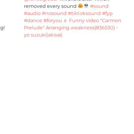
removed every sound
#sound
#audio
#nosound
#tiktoksound
#fyp
#dance
#foryou
♬ Funny video "Carmen
g!
Prelude" Arranging weakness(836530) -
yo suzuki(akisai)