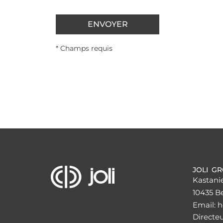
ENVOYER
* Champs requis
JOLI G
Kastani
10435 Be
Email: 
Directe