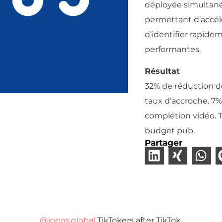
déployée simultané
permettant d’accélé
d’identifier rapide
performantes.
Résultat
32% de réduction 
taux d’accroche. 7
complétion vidéo. 
budget pub.
Partager
@ionos.global
TikTokers after TikTok