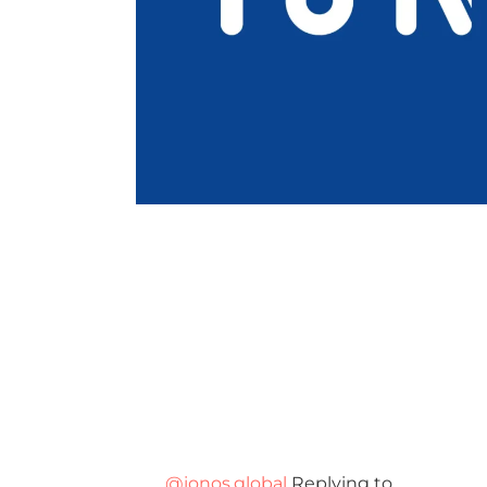
@ionos.global
Replying to