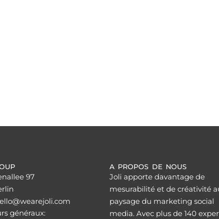
ROUP
A PROPOS DE NOUS
enallee 97
Joli apporte davantage de
rlin
mesurabilité et de créativité a
hello@wearejoli.com
paysage du marketing social
urs généraux:
media. Avec plus de 140 exper