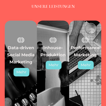
UNSERE LEISTUNGEN
Data-driven
Inhouse-
Performance
Social Media
Produktion
Marketing
Marketing
Mehr
Mehr
Mehr