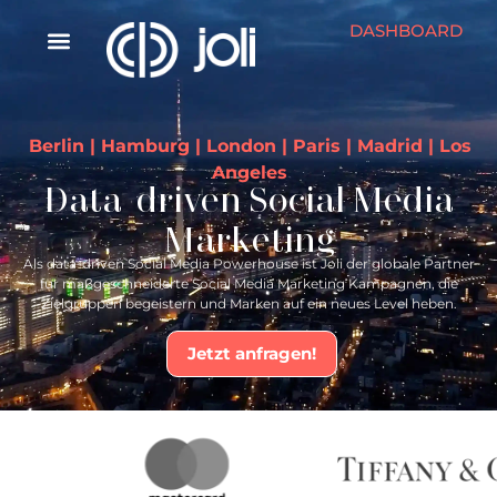
DASHBOARD
Berlin | Hamburg | London | Paris | Madrid | Los
Angeles
Data-driven Social Media
Marketing
Als data-driven Social Media Powerhouse ist Joli der globale Partner
für maßgeschneiderte Social Media Marketing Kampagnen, die
Zielgruppen begeistern und Marken auf ein neues Level heben.
Jetzt anfragen!